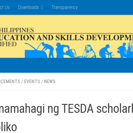
ct Us
Downloads
Transparency
NCEMENTS
/
EVENTS
/
NEWS
amahagi ng TESDA scholarhip
liko