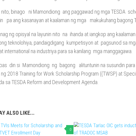
 nito, binago ni Mamondiong ang paggawad ng mga TESDA schola
in pa ang kasanayan at kaalaman ng mga makukuhang bagong T
wanag ng opisyal na layunin nito na ihanda at iangkop ang ka
ong teknolohiya, pandaigdigang kumpetisyon at pagsunod sa mga 
 at international na industriya para sa kanilang mga manggagawa.
bas din si Mamondiong ng bagong alituntunin na susundin para
m ng 2018 Training for Work Scholarship Program ((TWSP) at Spec
akda sa TESDA Reform and Development Agenda.
Y ALSO LIKE...
0