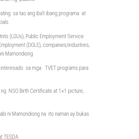
ating sa tao ang iba’t ibang programa at
ials.
 Units (LGUs), Public Employment Service
d Employment (DOLE), companies/industries,
” ani Mamondiong.
na interesado sa mga TVET programs para
ng NSO Birth Certificate at 1×1 picture,
inabi ni Mamondiong na ito naman ay bukas
at TESDA.