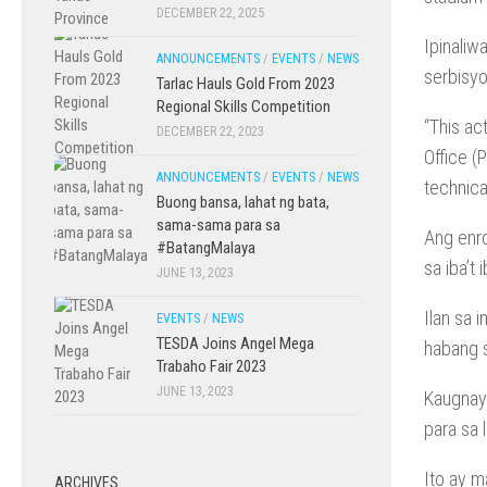
DECEMBER 22, 2025
Ipinaliw
ANNOUNCEMENTS
/
EVENTS
/
NEWS
serbisyo
Tarlac Hauls Gold From 2023
Regional Skills Competition
“This ac
DECEMBER 22, 2023
Office (
ANNOUNCEMENTS
/
EVENTS
/
NEWS
technica
Buong bansa, lahat ng bata,
sama-sama para sa
Ang enr
#BatangMalaya
sa iba’t
JUNE 13, 2023
Ilan sa 
EVENTS
/
NEWS
TESDA Joins Angel Mega
habang s
Trabaho Fair 2023
JUNE 13, 2023
Kaugnay 
para sa 
Ito ay m
ARCHIVES