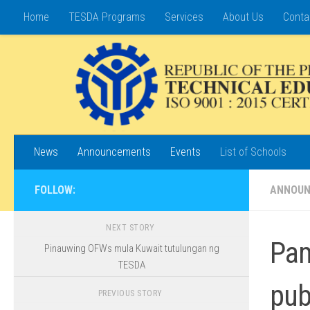
Home
TESDA Programs
Services
About Us
Conta
Skip to content
News
Announcements
Events
List of Schools
FOLLOW:
ANNOU
NEXT STORY
Pam
Pinauwing OFWs mula Kuwait tutulungan ng
TESDA
pub
PREVIOUS STORY