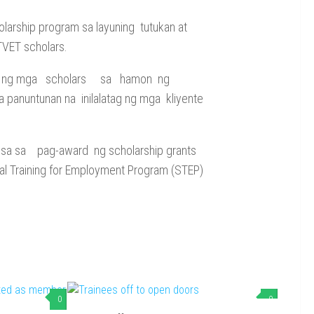
rship program sa layuning tutukan at
VET scholars.
alaman ng mga scholars sa hamon ng
panuntunan na inilalatag ng mga kliyente
 sa sa pag-award ng scholarship grants
ial Training for Employment Program (STEP)
0
0