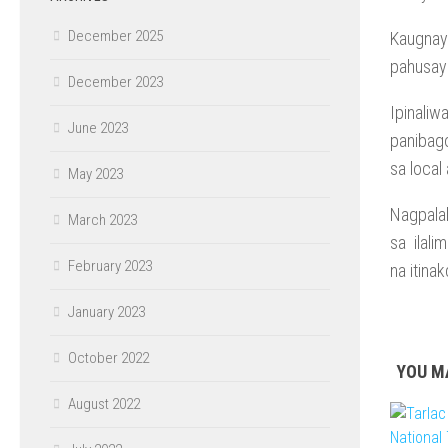
December 2025
Kaugnay
pahusay
December 2023
Ipinali
June 2023
panibag
sa local
May 2023
Nagpala
March 2023
sa ilali
February 2023
na itin
January 2023
October 2022
YOU MA
August 2022