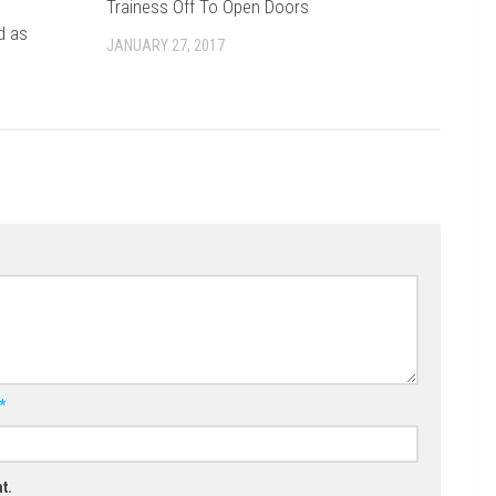
Trainess Off To Open Doors
d as
JANUARY 27, 2017
*
t.