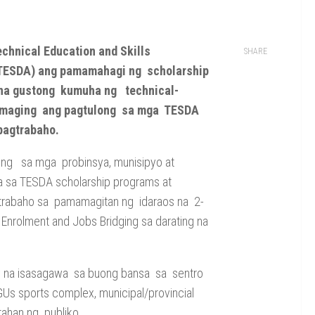
echnical Education and Skills
SHARE
(TESDA) ang pamamahagi ng scholarship
 na gustong kumuha ng technical-
t maging ang pagtulong sa mga TESDA
pagtrabaho.
iong sa mga probinsya, munisipyo at
a sa TESDA scholarship programs at
trabaho sa pamamagitan ng idaraos na 2-
 Enrolment and Jobs Bridging sa darating na
ay na isasagawa sa buong bansa sa sentro
GUs sports complex, municipal/provincial
tahan ng publiko.