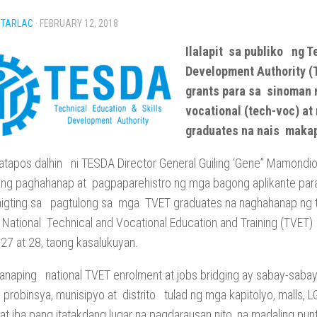
 TARLAC
·
FEBRUARY 12, 2018
Ilalapit sa publiko ng T
Development Authority 
grants para sa sinoman
vocational (tech-voc) a
graduates na nais maka
atapos dalhin ni TESDA Director General Guiling ‘Gene” Mamond
 ang paghahanap at pagpaparehistro ng mga bagong aplikante par
igting sa pagtulong sa mga TVET graduates na naghahanap ng 
National Technical and Vocational Education and Training (TVET)
27 at 28, taong kasalukuyan.
anaping national TVET enrolment at jobs bridging ay sabay-sab
robinsya, munisipyo at distrito tulad ng mga kapitolyo, malls, L
at iba pang itatakdang lugar na pagdarausan nito, na madaling pun