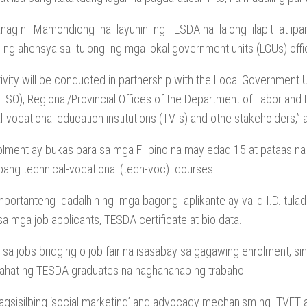
anag ni Mamondiong na layunin ng TESDA na lalong ilapit at ipar
 ng ahensya sa tulong ng mga lokal government units (LGUs) offic
tivity will be conducted in partnership with the Local Government
PESO), Regional/Provincial Offices of the Department of Labor an
l-vocational education institutions (TVIs) and othe stakeholders,
olment ay bukas para sa mga Filipino na may edad 15 at pataas 
 ibang technical-vocational (tech-voc) courses.
importanteng dadalhin ng mga bagong aplikante ay valid I.D. tulad 
a mga job applicants, TESDA certificate at bio data.
sa jobs bridging o job fair na isasabay sa gagawing enrolment, s
lahat ng TESDA graduates na naghahanap ng trabaho.
agsisilbing ‘social marketing’ and advocacy mechanism ng TVET 