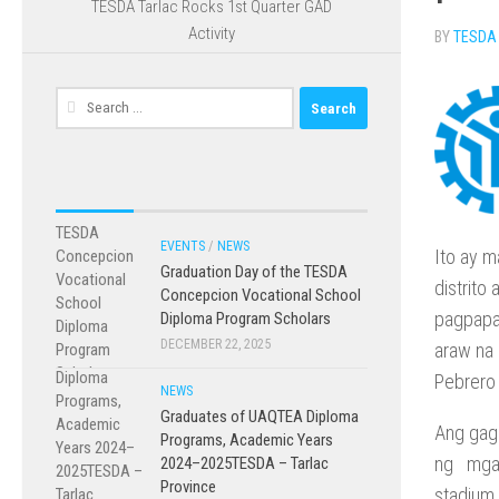
TESDA Tarlac Rocks 1st Quarter GAD
Activity
BY
TESDA
Search
for:
EVENTS
/
NEWS
Ito ay m
Graduation Day of the TESDA
distrito
Concepcion Vocational School
pagpapa
Diploma Program Scholars
DECEMBER 22, 2025
araw na 
Pebrero 
NEWS
Graduates of UAQTEA Diploma
Ang gag
Programs, Academic Years
ng mga p
2024–2025TESDA – Tarlac
Province
stadium 