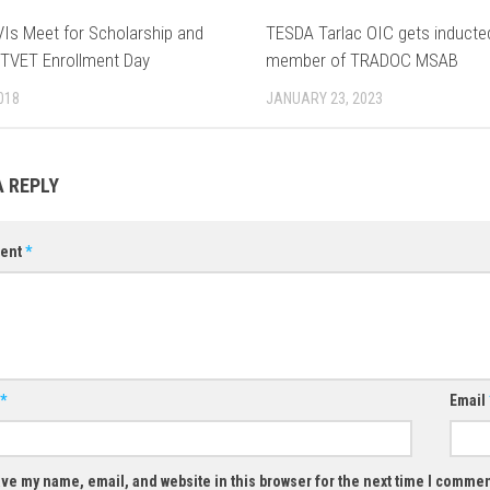
VIs Meet for Scholarship and
TESDA Tarlac OIC gets inducte
 TVET Enrollment Day
member of TRADOC MSAB
018
JANUARY 23, 2023
A REPLY
ent
*
*
Email
ve my name, email, and website in this browser for the next time I commen